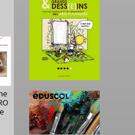
ine
LRO
de