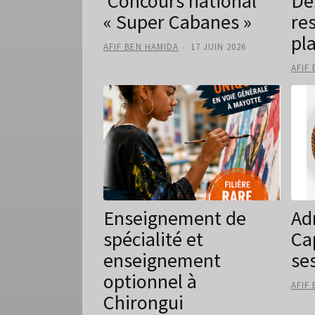
Concours national
Des
« Super Cabanes »
re
pl
AFIF BEN HAMIDA
17 JUIN 2026
AFIF
Enseignement de
Ad
spécialité et
Ca
enseignement
se
optionnel à
AFIF
Chirongui