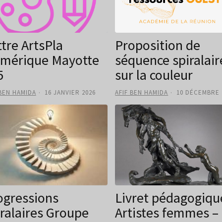
ttre ArtsPla
Proposition de
mérique Mayotte
séquence spiralair
5
sur la couleur
 BEN HAMIDA
16 JANVIER 2026
AFIF BEN HAMIDA
10 DÉCEMBRE 
ogressions
Livret pédagogique
iralaires Groupe
Artistes femmes –