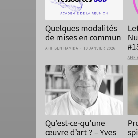
Quelques modalités
Le
de mises en commun
Nu
#1
AFIF BEN HAMIDA
19 JANVIER 2026
AFIF
Qu’est-ce-qu’une
Pr
œuvre d’art ? – Yves
sp