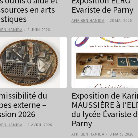
 outils d’aide et
Exposition ELRO
ssources en arts
Evariste de Parny
astiques
AFIF BEN HAMIDA
28 MAI 2026
 BEN HAMIDA
1 JUIN 2026
missibilité du
Exposition de Kar
pes externe –
MAUSSIÈRE à l’E
ssion 2026
du lycée Évariste 
Parny
 BEN HAMIDA
1 AVRIL 2026
AFIF BEN HAMIDA
9 MARS 2026