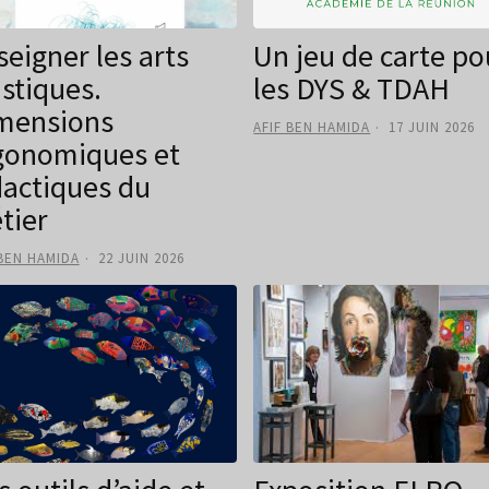
seigner les arts
Un jeu de carte po
astiques.
les DYS & TDAH
mensions
AFIF BEN HAMIDA
17 JUIN 2026
gonomiques et
dactiques du
tier
 BEN HAMIDA
22 JUIN 2026