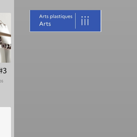
#3
26