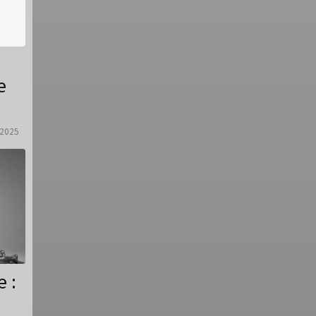
e
2025
 :