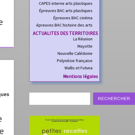
CAPES interne arts plastiques
Épreuves BAC arts plastiques
Épreuves BAC cinéma
e
épreuves BAC histoire des arts
ACTUALITES DES TERRITOIRES
La Réunion
Mayotte
Nouvelle Calédonie
Polynésie française
Wallis et Futuna
de
Mentions légales
us
 à
Rechercher
RECHERCHER
on.fr
che
e
 et
ve
sible