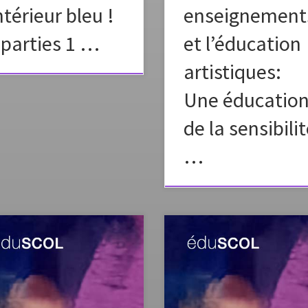
ntérieur bleu !
enseignement
 parties 1 …
et l’éducation
artistiques:
Une éducatio
de la sensibili
…
 d’accompagner les programmes
Afin d’accompagner les program
s plastiques au cycle 4, de
d’arts plastiques au cycle 3 de
reuses ressources ont été mises
nombreuses ressources sont mise
igne sur le site Eduscol Rédigées
ligne sur le site Eduscol. Rédigée
un groupe d’experts – composé
un groupe d’experts – composé 