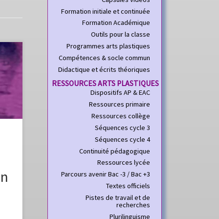
Formation initiale et continuée
Formation Académique
Outils pour la classe
Programmes arts plastiques
Compétences & socle commun
39322
Didactique et écrits théoriques
RESSOURCES ARTS PLASTIQUES
t –
Dispositifs AP & EAC
T
Ressources primaire
Ressources collège
6
Séquences cycle 3
Séquences cycle 4
e a
Continuité pédagogique
Ressources lycée
un
Parcours avenir Bac -3 / Bac +3
ont
]
Textes officiels
Pistes de travail et de
recherches
?
Plurilinguisme