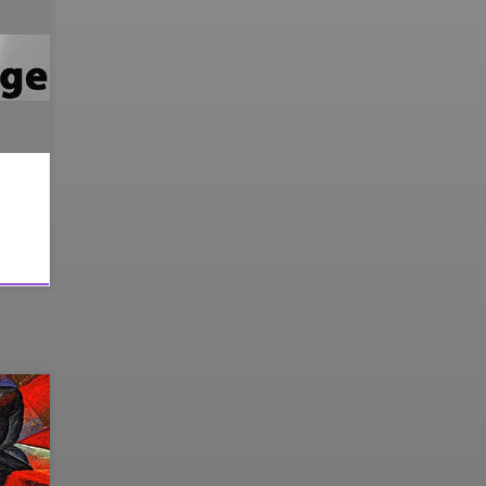
n ne
ar
les
/inde
 la
vre
Le