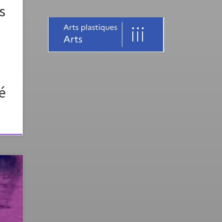
s
n
té
mes
s en
s par
de