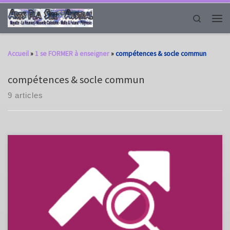
Passer au contenu
Search
Men
Accueil
»
1 se FORMER à enseigner
»
compétences & socle commun
compétences & socle commun
9 articles
Ces ressources, constituées de cinq fiches, prolongent et enrichissent
les documents d'accompagnement sous l'angle des principes et de la
dynamique de l'évaluation en arts plastiques