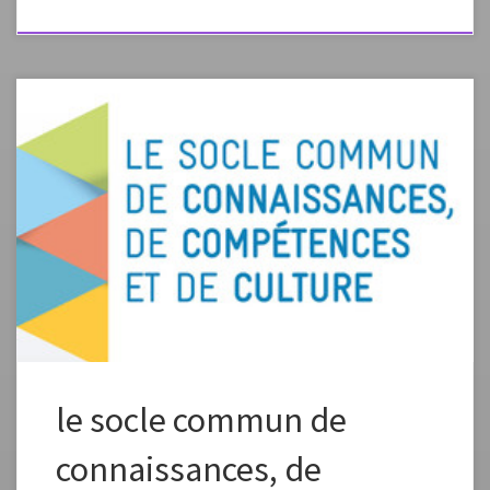
source de l’article: http://eduscol.education.fr/pid23410/le-socle-
commun-et-l-evaluation-des-acquis.html
le socle commun de
connaissances, de