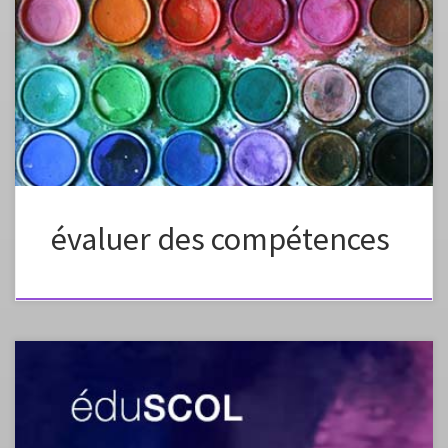
Plein écranappuyez sur esc pour sortir du mode plein écran Plein
écranappuyez sur esc pour sortir du mode plein écran Source de
l’articlehttp://www.pedagogie.ac-nantes.fr/arts-plastiques-
insitu/enseignement/evaluer-des-competences-942843.kjsp?
RH=1158750132734
évaluer des compétences