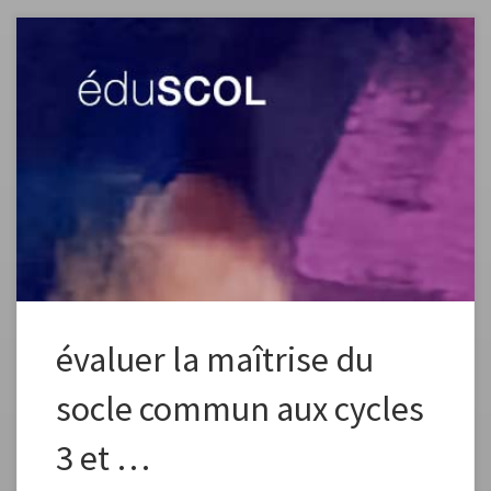
L’évaluation du socle commun du cycle 2 au cycle 4 se fait en référence
aux contenus des programmes d’enseignement et porte sur les huit
composantes du socle via une échelle de quatre niveaux. source de
l’article: http://eduscol.education.fr/cid103803/evaluer-la-maitrise-du-
socle-commun-du-cycle-2-au-cycle-4.html#lien1
évaluer la maîtrise du
socle commun aux cycles
3 et …