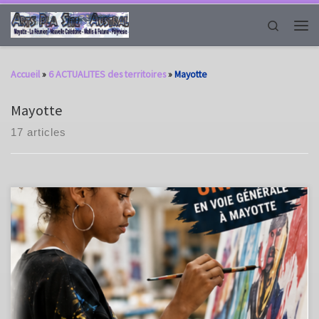
Passer au contenu
Search
Men
Accueil
»
6 ACTUALITES des territoires
»
Mayotte
Mayotte
17 articles
L’ouverture de l’enseignement des arts plastiques au lycée de Chirongui
sur l’académie de Mayotte, en seconde, première et terminale dès la
rentrée scolaire 2026, constitue un parcours unique sur le territoire,
identifié comme enseignement fléché rare sur la carte scolaire
académique. Dans le cadre de l’accompagnement à l’orientation des
élèves […]