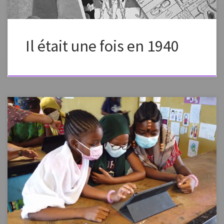
Il était une fois en 1940
En collaboration avec l’interlocuteur académique au numérique en
Arts Plastiques, Aymeric Thomas, ainsi que sa collègue Marion
Durand, ont mis en place une expérimentation au Collège de
Labattoir sur l’utilisation des tablettes dans le cadre de cours d’arts
plastiques. Retrouvez la vidéo de cette expérimentation en cliquant sur
le lien ci-dessous. https://tube-arts-lettres-sciences-
humaines.apps.education.fr/w/1JrPbPtBG19xkHw3uT6wqL Retrouvez
l’article publié par […]