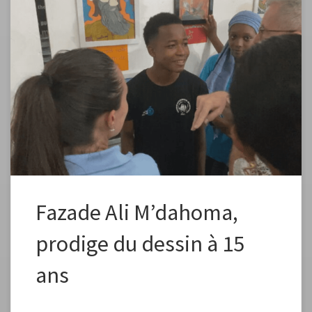
L’élève de 3e expose une partie de ses œuvres à l’exposition de son
collège intitulée « Petit Prince ». A.F • Publié le 23 juin 2023 à 09h58, mis
à jour le 23 juin 2023 à 10h01 Le coup de crayon est spontané comme
automatisé. En quelques minutes, Fazade Ali Mdahoma, du haut de
ses […]
Fazade Ali M’dahoma,
prodige du dessin à 15
ans