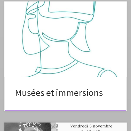
La collaboration de deux enseignants en arts plastiques :
Madame Agnès Cabillic – IAN – et Monsieur Cédric Salin – CMI – a
favorisé la naissance d’un projet novateur au sein de l’académie de
Mayotte. Sous l’impulsion de MadameCatherine Barré-Juhel – IA-IPR
en arts plastiques – et de Monsieur Aurélien Dupouey-Delezay – DRAAC
– ce projet vise […]
Musées et immersions