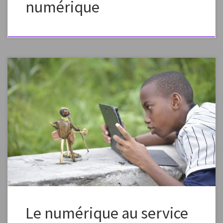
numérique
Une résidence a été réalisée au Collège Boueni M’Titi de Labattoir,
menée par l’IAN d’arts plastiques Aymeric Thomas et l’artiste plasticien
et photographe Sylvain Trabut, avec les éco-délégués du collège. Les
élèves du collège et les CM1 et CM2 de l’école T17 de Labattoir ont
donné vie à des matériaux naturels (feuilles, branches, brindilles,
graines…) ou des […]
Le numérique au service