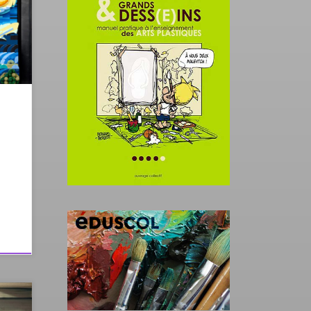
oire
vent,
rtie
vir
e
isée
if