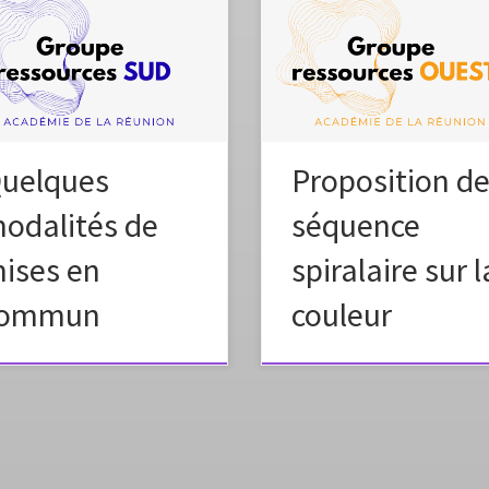
e vidéo a été réalisée dans le
e d’une réflexion autour de la
Le groupe ressources ouest pro
e de Mise en Commun dans une
cette séquence spiralaire sur la n
ce d’arts plastiques, menée par
de la couleur.
roupe ressources Sud de
adémie de La Réunion. Elle part
onstat que ce moment-clé dans
onstruction du savoir des élèves
uelques
Proposition d
ite encore des interrogations […]
odalités de
séquence
ises en
spiralaire sur l
commun
couleur