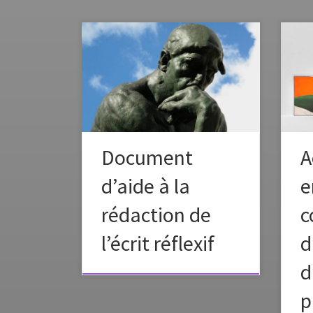
En 2
ress
arts
colla
ens
méth
cert
séqu
Document
A
cycle
d’aide à la
e
une 
le [
rédaction de
c
l’écrit réflexif
d
d
p