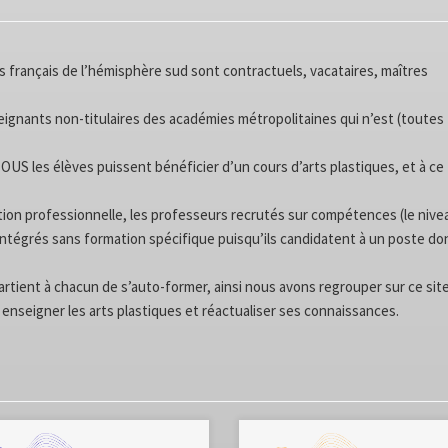
s français de l’hémisphère sud sont contractuels, vacataires, maîtres
ignants non-titulaires des académies métropolitaines qui n’est (toutes
S les élèves puissent bénéficier d’un cours d’arts plastiques, et à ce ti
tion professionnelle, les professeurs recrutés sur compétences (le nive
ntégrés sans formation spécifique puisqu’ils candidatent à un poste don
artient à chacun de s’auto-former, ainsi nous avons regrouper sur ce sit
enseigner les arts plastiques et réactualiser ses connaissances.