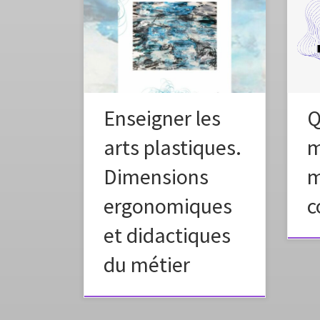
Cett
cadr
phas
séan
le g
l’Ac
du c
la c
Enseigner les
Q
susc
arts plastiques.
m
Dimensions
m
ergonomiques
et didactiques
du métier