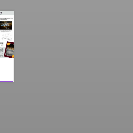
ité
à
arts
truit
xes :
ve
eur
ste,