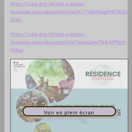
https://tube-arts-lettres-sciences-
humaines.apps.education.fr/w/hUT7odtHeagRtbTWZA
EXAo
https://tube-arts-lettres-sciences-
humaines.apps.education.fr/w/5e6pGarw3N4ohPMgm
A4Eea
Voir en plein écran