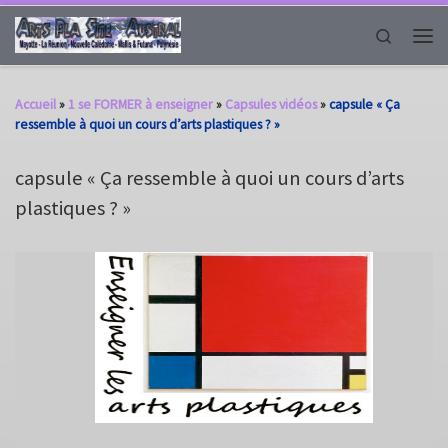
Passer au contenu
Search
Men
Accueil
»
1 se FORMER à enseigner
»
Capsules vidéos
»
capsule « Ça
ressemble à quoi un cours d’arts plastiques ? »
capsule « Ça ressemble à quoi un cours d’arts
plastiques ? »