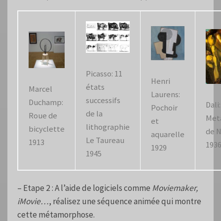
Picasso: 11
Henri
états
Marcel
Laurens:
successifs
Duchamp:
Dali:
Pochoir
de la
Roue de
Met
et
lithographie
bicyclette
de N
aquarelle
Le Taureau
1913
1936
1929
1945
– Etape 2 : A l’aide de logiciels comme
Moviemaker,
iMovie…
, réalisez une séquence animée qui montre
cette métamorphose.