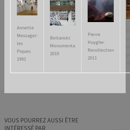
Annette
P.
Pierre
Messager:
Boltanski:
v
Huyghe:
les
Monumenta
d
Recollection
Piques
2010
p
2011
1991
2
VOUS POURREZ AUSSI ÊTRE
INTÉRESSÉ PAR