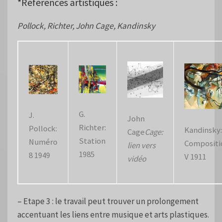
*Références artistiques :
Pollock, Richter, John Cage, Kandinsky
G.
J.
John
Richter:
Pollock:
Kandinsky:
Cage
Cage:
Station
Numéro
Compositi
lien vers
1985
8 1949
V 1911
vidéo
– Etape 3 : le travail peut trouver un prolongement
accentuant les liens entre musique et arts plastiques.