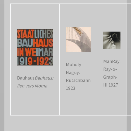
ManRay:
Moholy
Ray-o-
Naguy:
Graph-
Bauhaus
Bauhaus:
Rutschbahn
III 1927
lien vers Moma
1923