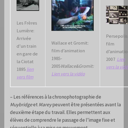
Les Frères
Lumière:
Persepolis
Arrivée
Wallace et Gromit:
film
d’un train
film d’animation
d’animatio
en gare de
1985-
2007
Lien
la Ciotat
2005
Wallace&Gromit:
vers la vid
1895
lien
Lien vers la vidéo
vers film
– Les références à la chronophotographie de
Muybridge
et
Marey
peuvent être présentées avant la
deuxième étape du travail. Elles permettent aux
élèves de comprendre le passage de l’image fixe et
séquentielle à sa mise en mouvement.