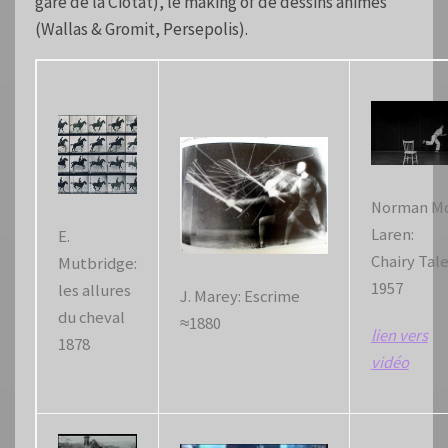
gare de la Ciotat), le making of de dessins animés
(Wallas & Gromit, Persepolis).
Norman M
Laren:
E.
Chairy Tal
Mutbridge:
1957
les allures
J. Marey: Escrime
du cheval
≈1880
lien vers
1878
vidéo