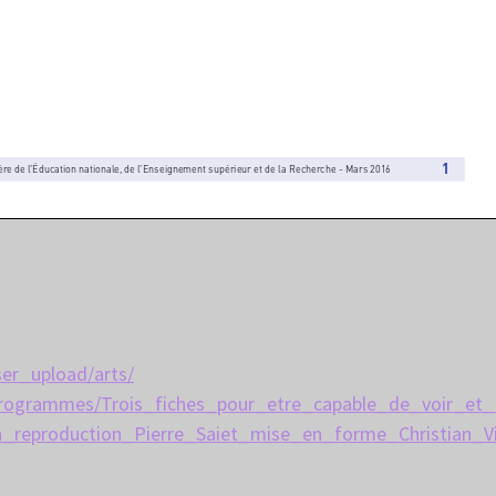
ser_upload/arts/
programmes/Trois_fiches_pour_etre_capable_de_voir_et
_reproduction_Pierre_Saiet_mise_en_forme_Christian_V