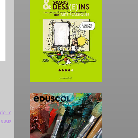
_de_c
ieaux