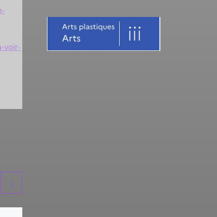
n-
-voir-