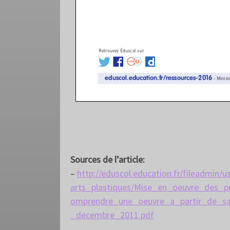
Sources de l’article:
–
http://eduscol.education.fr/fileadmin/u
arts_plastiques/Mise_en_oeuvre_des_
omprendre_une_oeuvre_a_partir_de_sa
_decembre_2011.pdf