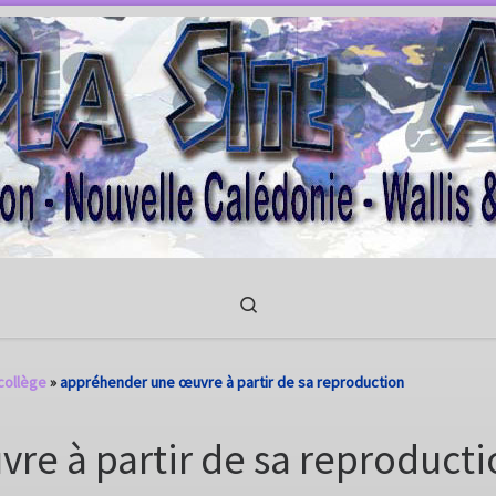
Search
collège
»
appréhender une œuvre à partir de sa reproduction
re à partir de sa reproducti