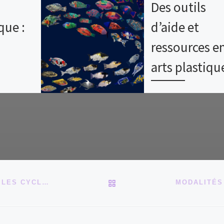
Des outils
que :
d’aide et
ressources e
arts plastiqu
Recensement des out
ons
d’aide et ressources
arts plastiques Afin
sifier
d’accompagner au m
ement
les enseignants dans
mise en œuvre de
l’enseignement […]
RETOUR À LA LISTE DES
s
LESITE.TV : DES RESSOURCES VIDÉO POUR TOUS LES CYCLES