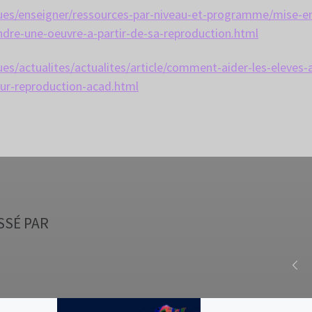
iques/enseigner/ressources-par-niveau-et-programme/mise-e
re-une-oeuvre-a-partir-de-sa-reproduction.html
ues/actualites/actualites/article/comment-aider-les-eleves-a
eur-reproduction-acad.html
SSÉ PAR