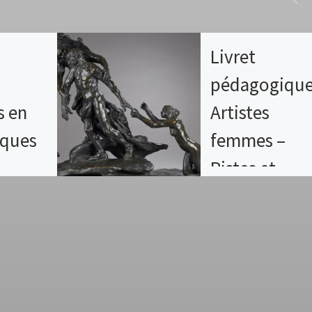
Livret
pédagogique
s en
Artistes
iques
femmes –
Pistes et
es outils
propositions
ources en
 Afin
pour diversif
 au mieux
l’enseigneme
s dans la
 de
des arts
t […]
plastiques