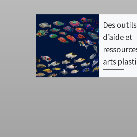
Des outils
d’aide et
ressource
arts plast
Recensement d
d’aide et ress
arts plastiques
d’accompagner
les enseignant
mise en œuvre
l’enseignemen