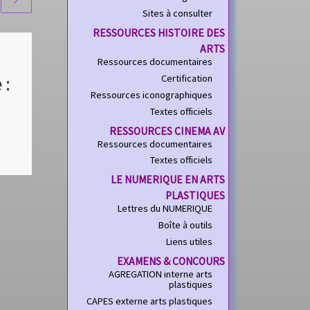
Sites à consulter
RESSOURCES HISTOIRE DES
ARTS
cycle 3 /
Ressources documentaires
 :
question 2 du
Certification
Ressources iconographiques
programme :
Textes officiels
RESSOURCES CINEMA AV
les fabrications
Ressources documentaires
Textes officiels
et la relation
LE NUMERIQUE EN ARTS
entre l’objet et
PLASTIQUES
Lettres du NUMERIQUE
ier
l’espace
Boîte à outils
Liens utiles
nt
EXAMENS & CONCOURS
Des axes des
AGREGATION interne arts
programmes cycle 3 à
plastiques
des problématiques
CAPES externe arts plastiques