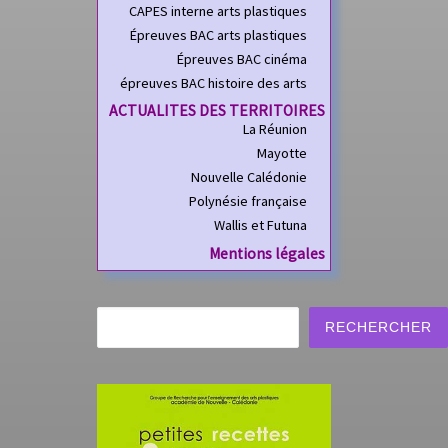
enseignables :Trois
CAPES interne arts plastiques
professeurs d’arts
Épreuves BAC arts plastiques
plastiques : Julie de
Épreuves BAC cinéma
Waligorski, Sophie
épreuves BAC histoire des arts
Bernabeu et Florent
ACTUALITES DES TERRITOIRES
Esbelin […]
La Réunion
Mayotte
Nouvelle Calédonie
Polynésie française
Wallis et Futuna
Mentions légales
Rechercher
RECHERCHER