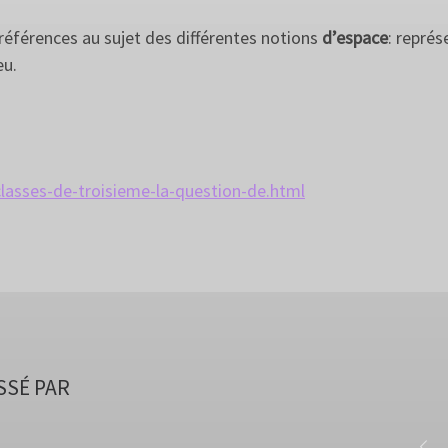
éférences au sujet des différentes notions
d’espace
: représ
eu.
classes-de-troisieme-la-question-de.html
SSÉ PAR