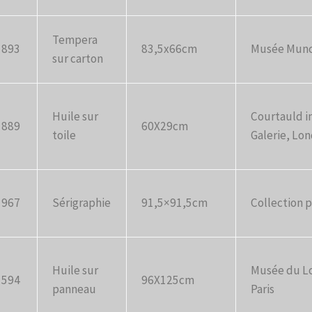
Tempera
1893
83,5x66cm
Musée Munc
sur carton
Huile sur
Courtauld i
1889
60X29cm
toile
Galerie, Lo
1967
Sérigraphie
91,5×91,5cm
Collection p
Huile sur
Musée du L
1594
96X125cm
panneau
Paris