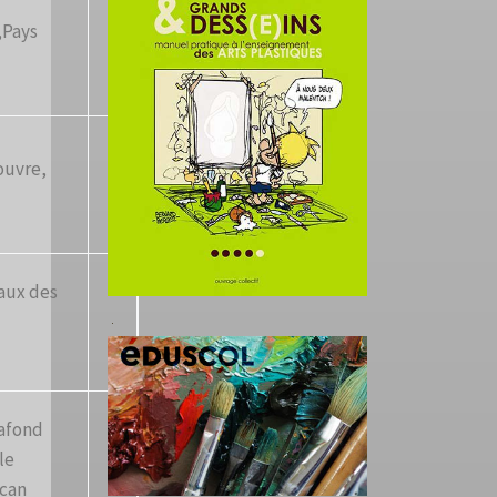
,Pays
ouvre,
aux des
lafond
le
ican