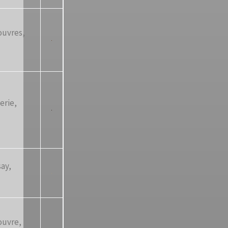
ouvres,
erie,
ay,
ouvre,