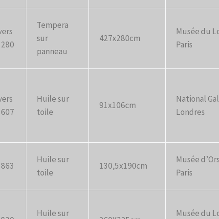
Tempera
vers
Musée du L
sur
427x280cm
1280
Paris
panneau
vers
Huile sur
National Gal
91x106cm
1607
toile
Londres
Huile sur
Musée d’Ors
1863
130,5x190cm
toile
Paris
Huile sur
Musée du L