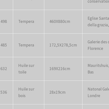
conservatio
Eglise Santa
1498
Tempera
460X880cm
della grazia
Galerie des o
1485
Tempera
172,5X278,5cm
Florence
Huile sur
Mauritshuis
1632
169X216cm
toile
Bas
Huile sur
Natonal Gal
1536
28x19cm
bois
Londre