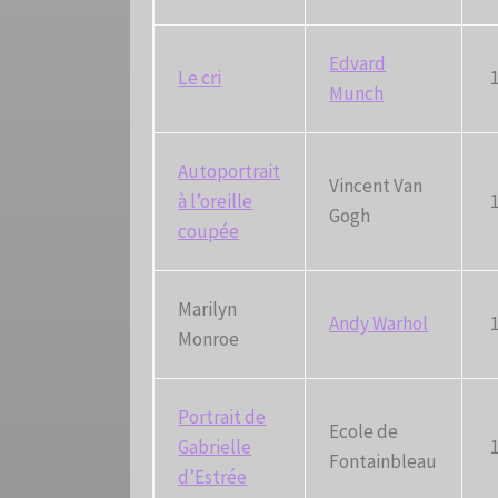
Edvard
Le cri
Munch
Autoportrait
Vincent Van
à l’oreille
Gogh
coupée
Marilyn
Andy Warhol
Monroe
Portrait de
Ecole de
Gabrielle
Fontainbleau
d’Estrée