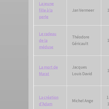
La jeune
fille à la
Jan Vermeer
perle
Le radeau
Théodore
de la
Géricault
méduse
La mort de
Jacques
Marat
Louis David
La création
1
Michel Ange
d’Adam