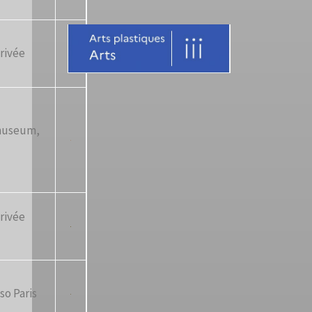
rivée
useum,
rivée
so Paris