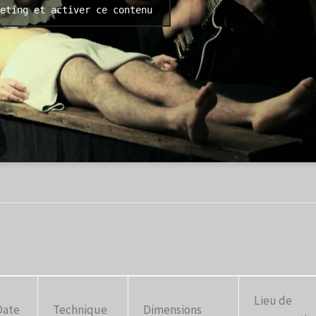
eting et activer ce contenu
Lieu de
Date
Technique
Dimensions