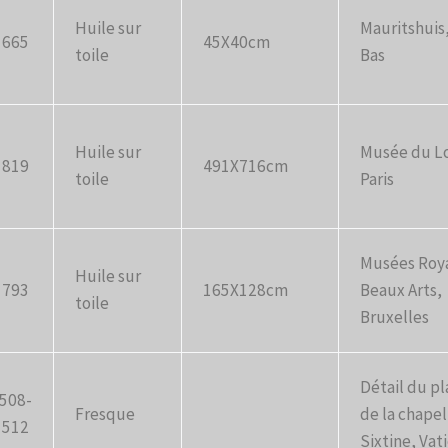
Huile sur
Mauritshuis
1665
45X40cm
toile
Bas
Huile sur
Musée du L
1819
491X716cm
toile
Paris
Musées Roy
Huile sur
1793
165X128cm
Beaux Arts,
toile
Bruxelles
Détail du p
508-
Fresque
de la chapel
1512
Sixtine, Vat