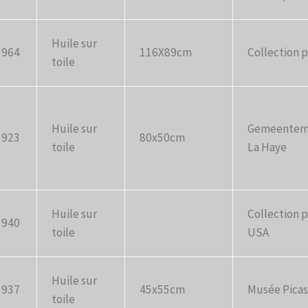
Huile sur
1964
116X89cm
Collection p
toile
Huile sur
Gemeentem
1923
80x50cm
toile
La Haye
Huile sur
Collection p
1940
toile
USA
Huile sur
1937
45x55cm
Musée Picas
toile