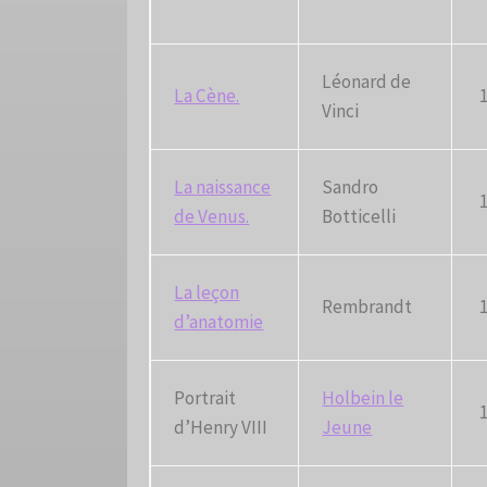
Léonard de
La Cène.
Vinci
La naissance
Sandro
de Venus.
Botticelli
La leçon
Rembrandt
d’anatomie
Portrait
Holbein le
d’Henry VIII
Jeune