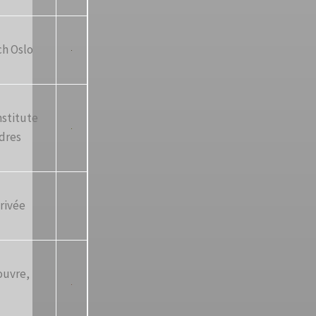
h Oslo
nstitute
ndres
rivée
ouvre,