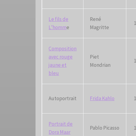
Le fils de
René
L’homm
e
Magritte
Composition
avec rouge
Piet
jaune et
Mondrian
bleu
Autoportrait
Frida Kahlo
Portrait de
Pablo Picasso
Dora Maar