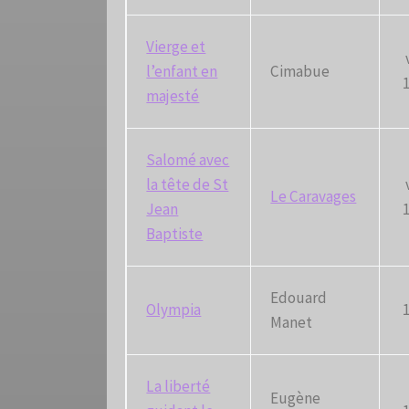
Vierge et
l’enfant en
Cimabue
majesté
Salomé avec
la tête de St
Le Caravages
Jean
Baptiste
Edouard
Olympia
Manet
La liberté
Eugène