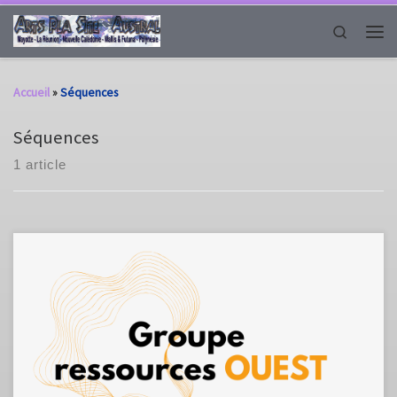
Passer au contenu
Search
Men
Accueil
»
Séquences
Séquences
1 article
Le groupe ressources ouest propose cette séquence spiralaire sur la
notion de la couleur.