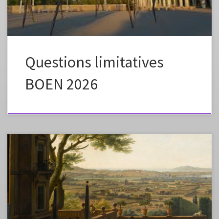
Questions limitatives
BOEN 2026
L‘usage de ces documents est STRICTEMENT pédagogique ! Précisez
le Copyright : – Tableau=15-527418 : © 2015 GrandPalaisRmn
(musée du Louvre) / Franck Raux – Détails= 05-529025, 05-529026
et 05-529027 : © 2005 GrandPalaisRmn (musée du Louvre) / Thierry Le
Mage