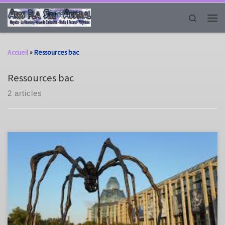
Passer au contenu
Search
Men
Accueil
»
Ressources bac
Ressources bac
2 articles
Les nouvelles questions limitatives sont publiées au BOEN
https://www.education.gouv.fr/bo/2026/Hebdo4/MENE2536492N
Expérience des espace physiques et symboliques de l’œuvre