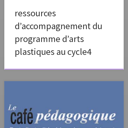
ressources
d’accompagnement du
programme d’arts
plastiques au cycle4
Plein écranappuyez sur esc pour sortir du mode plein écran source de
l’article:
http://www.cafepedagogique.net/LEXPRESSO/Pages/2016/03/3103201
6Article635950067539889282.aspx