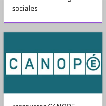
sociales
Réseau Canopé vient de mettre en ligne un dossier
d’accompagnement pédagogique de 3 extraits du film Rodin de
Jacques Doillon (en salles le 24 mai). Ce dossier est accessible depuis la
fiche produit Rodin sur reseau-canope.fr : https://www.reseau-
canope.fr/rodin-accompagnement-pedagogique-dextraits-du-
film.html. Il complète l’offre de ressources éditées dans le cadre de
l’inscription au […]