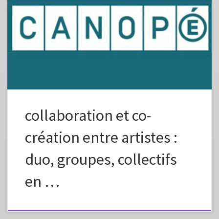
programme d’enseignement de spécialité d’arts plastiques au choix,
en série littéraire, au titre des œuvres et thèmes de référence du
baccalauréat… Source de l’article:https://www.reseau-
canope.fr/outils-bacs/collaboration-et-co-creation-entre-artistes-duo-
groupes-collectifs-en-arts-plastiques-du-debut-des-annees-1960-a-nos-
jours
collaboration et co-
création entre artistes :
duo, groupes, collectifs
en …