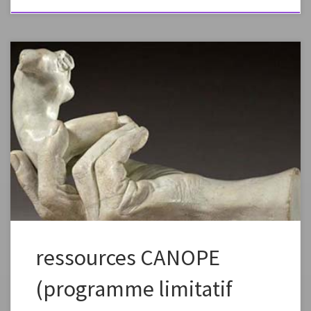
Synthèse multimédia rédigée par Olivier Deshayes. Ce sujet est inscrit
au programme de l’enseignement des arts plastiques, enseignement de
spécialité, série L, en classe de terminale. source de
l’article:https://www.reseau-canope.fr/outils-bacs/rodin.html voir
aussi: Rodin livret CanopeEn s’appuyant sur des œuvres, des
démarches et des processus significatifs de l’œuvre d’Auguste Rodin,
l’objectif est […]
ressources CANOPE
(programme limitatif