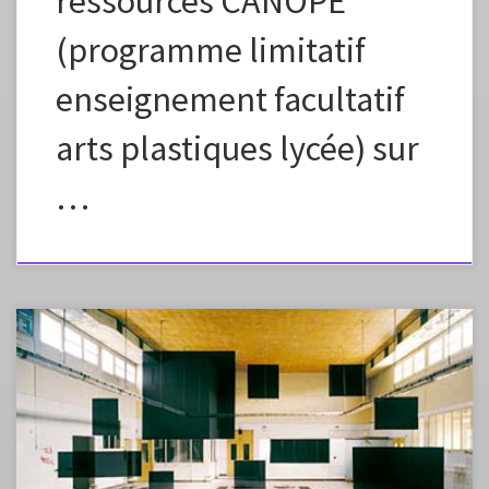
ressources CANOPE
(programme limitatif
enseignement facultatif
arts plastiques lycée) sur
…
L’Inspection Générale a mis en ligne sur le site Eduscol : « Ce document
est d’importance stratégique puisqu’il permet de redéfinir les
préconisations pour les équipements des salles d’arts plastiques ainsi
que les équipements numériques.Ces éléments vous seront nécessaires
pour argumenter raisonnablement vos demandes auprès de vos
directions. » Source de