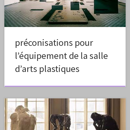
l’article:http://cache.media.eduscol.education.fr/file/Arts_plastiques/56
/4/38_RA16_C4_APLA_Conseils-preco-espace-
travail_DM_V3_664564.pdf
préconisations pour
l’équipement de la salle
d’arts plastiques
llustre artiste de son temps, Auguste Rodin incarne aujourd’hui encore
le génie de la sculpture. Divisée en quatre grandes sections, une