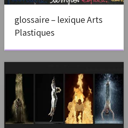
glossaire – lexique Arts
Plastiques
Le site de l’académie de Rennes propose un dossier complet sur Bill
Viola dans le cadre de la question limitative de l’option facultative
Terminale toutes séries. Plein écranappuyez sur esc pour sortir du
mode plein écran source de l’article:http://eduscol.education.fr/arts-
plastiques/actualites/actualites/article/bill-viola-dossier-complet.html
Mickaël Pierson, Jean-Paul Fargier, François Germa Cet ouvrage
propose de :montrer […]