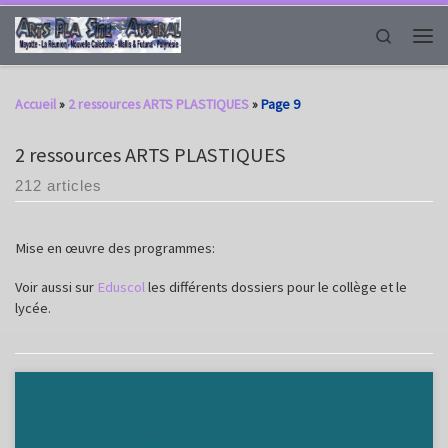
Passer au contenu
Search
Men
Accueil
»
2 ressources ARTS PLASTIQUES
»
Page 9
2 ressources ARTS PLASTIQUES
212 articles
Mise en œuvre des programmes:
Voir aussi sur
Eduscol
les différents dossiers pour le collège et le
lycée.
Cette étude est inscrite, à partir de 2018 et pour trois ans, au