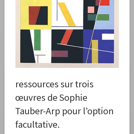
Chers collègues, Vous allez être amené à travailler dans le cadre de
l’option facultative arts plastiques sur l’oeuvre de Sophie Taueber-Arp
(1889-1943) et plus particulièrement sur 3 productions. Pour vous aider
à retrouver quelques informations sur ces 3 oeuvres, voici quelques
liens utilises : Laurent Chardon – Tapisserie Dada, Composition […]
ressources sur trois
œuvres de Sophie
Tauber-Arp pour l’option
facultative.