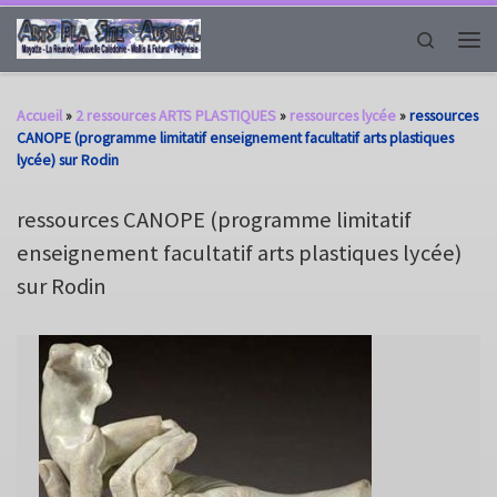
Passer au contenu
Search
Men
Accueil
»
2 ressources ARTS PLASTIQUES
»
ressources lycée
»
ressources
CANOPE (programme limitatif enseignement facultatif arts plastiques
lycée) sur Rodin
ressources CANOPE (programme limitatif
enseignement facultatif arts plastiques lycée)
sur Rodin