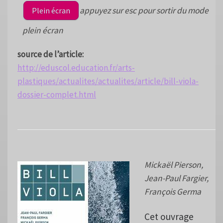
appuyez sur esc pour sortir du mode
Plein écran
plein écran
source de l’article:
http://eduscol.education.fr/arts-
plastiques/actualites/actualites/article/bill-viola-
dossier-complet.html
Mickaël Pierson,
Jean-Paul Fargier,
François Germa
Cet ouvrage