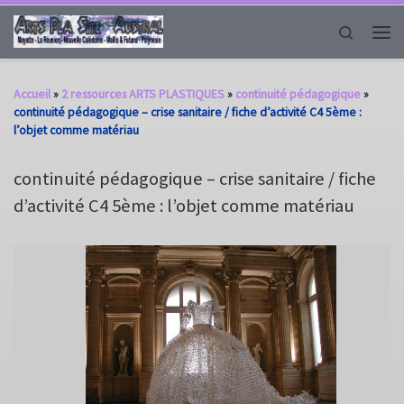
Passer au contenu
Search
Men
Accueil
»
2 ressources ARTS PLASTIQUES
»
continuité pédagogique
»
continuité pédagogique – crise sanitaire / fiche d’activité C4 5ème :
l’objet comme matériau
continuité pédagogique – crise sanitaire / fiche
d’activité C4 5ème : l’objet comme matériau