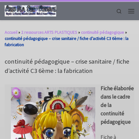
Passer au contenu
Search
Men
Accueil
»
2 ressources ARTS PLASTIQUES
»
continuité pédagogique
»
continuité pédagogique – crise sanitaire / fiche d’activité C3 6ème : la
fabrication
continuité pédagogique – crise sanitaire / fiche
d’activité C3 6ème : la fabrication
Fiche élaborée
dans le cadre
de la
continuité
pédagogique
Fiche à