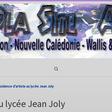
Search
sidence d’artiste au lycée Jean Joly
u lycée Jean Joly