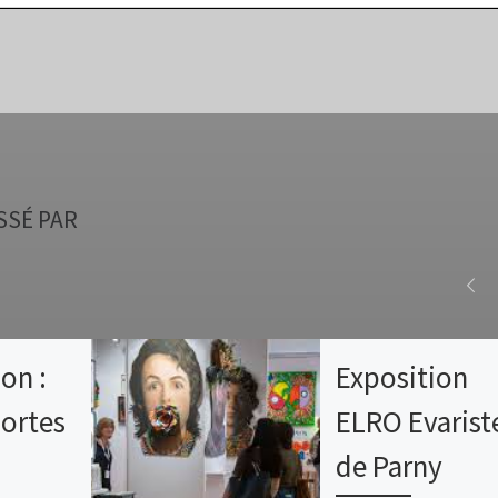
SSÉ PAR
on :
Exposition
ortes
ELRO Evarist
!
de Parny