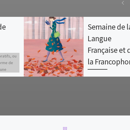
de
Semaine de l
Langue
Française et 
oratifs, ou
la Francopho
orme de
 une
ssive. Suite
Cher.e.s collègues, P
nak qui
« Semaine de la Lan
es la
Française et de la
onie à […]
Francophonie »– édit
2023, le Centre de
Rencontres et
d’Echanges Internat
du […]
RETOUR À LA LISTE DES