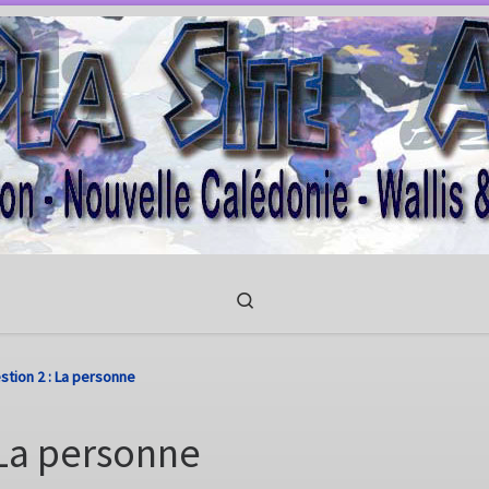
Search
estion 2 : La personne
: La personne