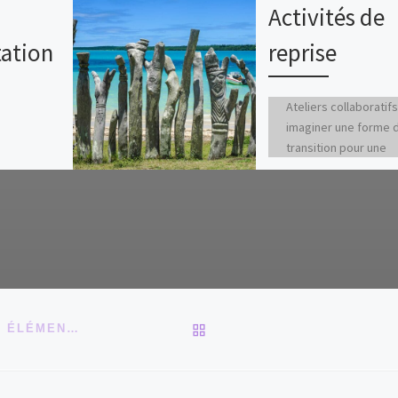
Activités de
ation
reprise
Ateliers collaboratifs
imaginer une forme 
transition pour une
reprise progressive.
aux émeutes kanak q
ont traumatisées la
Nouvelle-Calédonie 
RETOUR À LA LISTE DES
GUIDE PÉDAGOGIQUE POUR L’ENSEIGNEMENT DES ÉLÉMENTS FONDAMENTAUX DE LA CULTURE KANAK