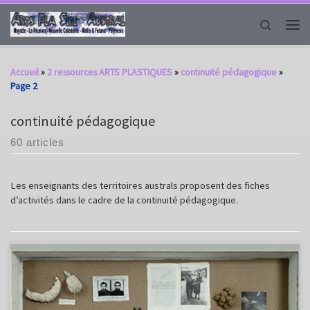
Passer au contenu
Search
Men
Accueil
»
2 ressources ARTS PLASTIQUES
»
continuité pédagogique
»
Page 2
continuité pédagogique
60 articles
Les enseignants des territoires australs proposent des fiches
d’activités dans le cadre de la continuité pédagogique.
Fiche élaborée dans le cadre de la continuité pédagogique Fiche à