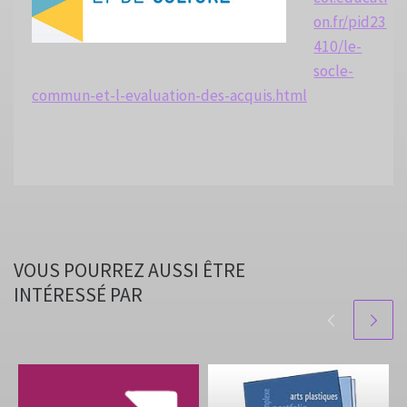
on.fr/pid23
410/le-
socle-
commun-et-l-evaluation-des-acquis.html
VOUS POURREZ AUSSI ÊTRE
INTÉRESSÉ PAR