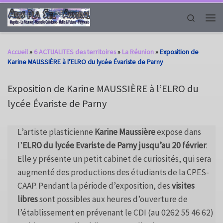
Passer au contenu
Search
Men
Accueil
»
6 ACTUALITES des territoires
»
La Réunion
»
Exposition de
Karine MAUSSIÈRE à l’ELRO du lycée Évariste de Parny
Exposition de Karine MAUSSIÈRE à l’ELRO du
lycée Évariste de Parny
L’artiste plasticienne
Karine Maussière
expose dans
l’
ELRO du lycée Evariste de Parny jusqu’au 20 février
.
Elle y présente un petit cabinet de curiosités, qui sera
augmenté des productions des étudiants de la CPES-
CAAP. Pendant la période d’exposition, des
visites
libres
sont possibles aux heures d’ouverture de
l’établissement en prévenant le CDI (au 0262 55 46 62)