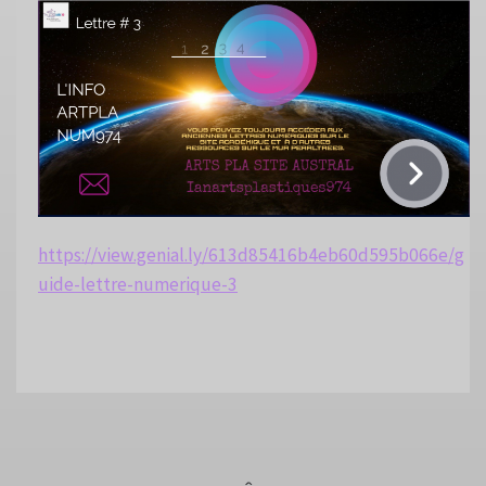
https://view.genial.ly/613d85416b4eb60d595b066e/g
uide-lettre-numerique-3