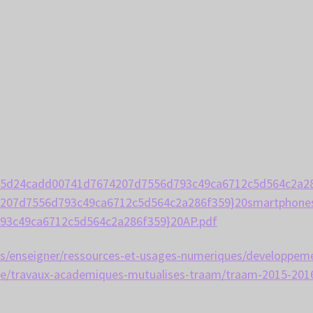
0bb5d24cadd00741d7674207d7556d793c49ca6712c5d564c2a2
207d7556d793c49ca6712c5d564c2a286f359}20smartphone
3c49ca6712c5d564c2a286f359}20AP.pdf
ques/enseigner/ressources-et-usages-numeriques/developpem
e/travaux-academiques-mutualises-traam/traam-2015-201