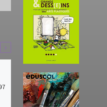
lettre
numérique
97
ARTPLANUM97
4 #2