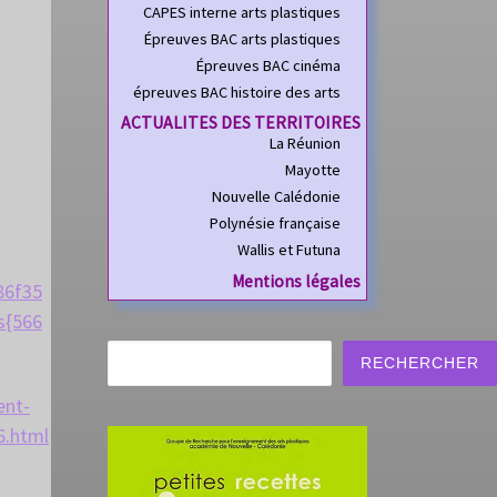
CAPES interne arts plastiques
Épreuves BAC arts plastiques
Épreuves BAC cinéma
épreuves BAC histoire des arts
ACTUALITES DES TERRITOIRES
La Réunion
Mayotte
Nouvelle Calédonie
Polynésie française
Wallis et Futuna
Mentions légales
86f35
s{566
Rechercher
RECHERCHER
ent-
6.html