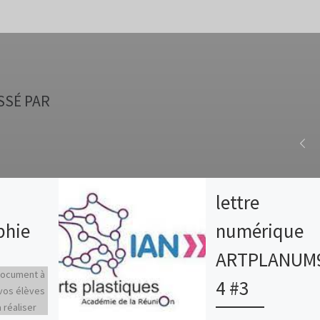
SSÉ PAR
lettre
phie
numérique
ARTPLANUM
document à
4 #3
vos élèves
à réaliser