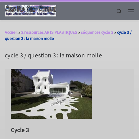
Passer au contenu
Search
Men
Accueil
»
2 ressources ARTS PLASTIQUES
»
séquences cycle 3
»
cycle 3 /
question 3 : la maison molle
cycle 3 / question 3 : la maison molle
Cycle 3