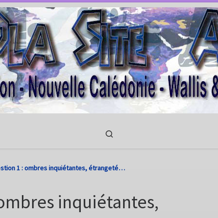
Search
estion 1 : ombres inquiétantes, étrangeté…
: ombres inquiétantes,