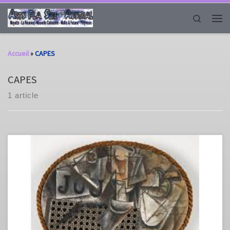
Passer au contenu
Search
Men
Accueil
»
CAPES
CAPES
1 article