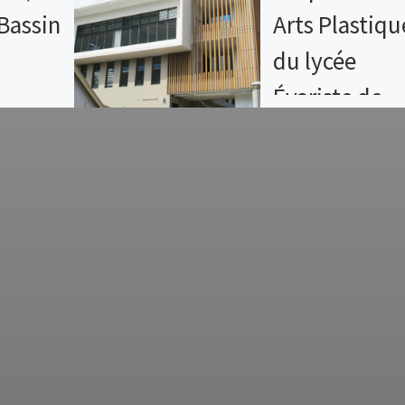
Bassin
Arts Plastiqu
du lycée
Évariste de
trait, car
Parny
on est