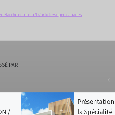
delarchitecture.fr/fr/article/super-cabanes
SSÉ PAR
Présentation
N /
la Spécialité