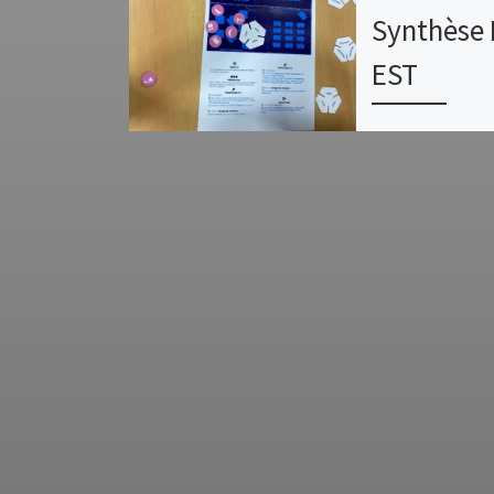
Synthèse 
EST
Il n’y a pas d’ex
cette publicati
protégée.