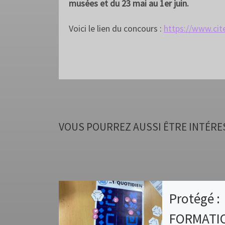
musées et du 23 mai au 1er juin.
Voici le lien du concours :
https://www.cite
VOUS POURREZ AUSSI ÊTRE INTÉRE
Protégé :
FORMATIO