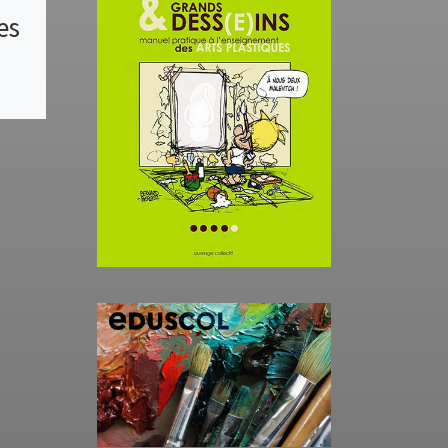
es
MAUSSIÈRE à
l’ELRO du lycée
Évariste de
Parny
L’artiste
plasticienne Karine
Maussière expose dans
l’ELRO du lycée Evariste
de Parny jusqu’au 20
février. Elle y présente un
petit cabinet de
curiosités, qui […]