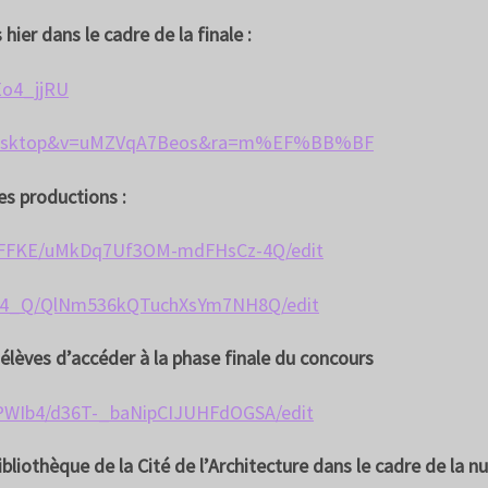
hier dans le cadre de la finale :
Eo4_jjRU
p=desktop&v=uMZVqA7Beos&ra=m%EF%BB%BF
es productions :
8vFFKE/uMkDq7Uf3OM-mdFHsCz-4Q/edit
QE4_Q/QlNm536kQTuchXsYm7NH8Q/edit
 élèves d’accéder à la phase finale du concours
PWIb4/d36T-_baNipCIJUHFdOGSA/edit
liothèque de la Cité de l’Architecture dans le cadre de la nu