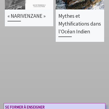
« NARIVENZANE »
Mythes et
Mythifications dans
l’Océan Indien
SE FORMER À ENSEIGNER