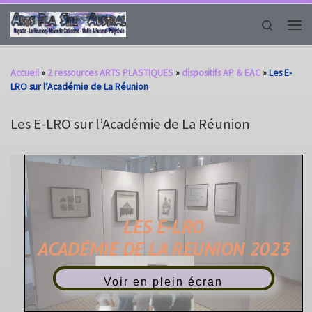
Passer au contenu
Search
Men
Accueil
»
2 ressources ARTS PLASTIQUES
»
dispositifs AP & EAC
»
Les E-
LRO sur l’Académie de La Réunion
Les E-LRO sur l’Académie de La Réunion
Voir en plein écran