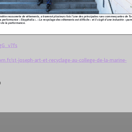
gG_v7fs
om.fr/st-joseph-art-et-recyclage-au-college-de-la-marine-
n