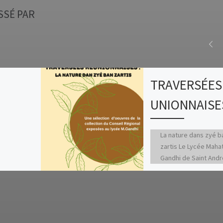
SSÉ PAR
TRAVERSÉES
UNIONNAISE
La nature dans zyé b
»
zartis Le Lycée Mah
Gandhi de Saint André
chance d’accueillir la
première
première exposition
 plastiques
œuvres […]
ste de Parny
oncours
r