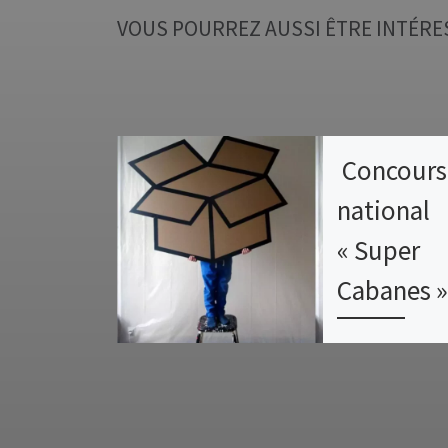
VOUS POURREZ AUSSI ÊTRE INTÉRE
Concours
national
« Super
Cabanes 
Les élève de 
spécialité arts
du lycée Évari
finalistes du c
national « Supe