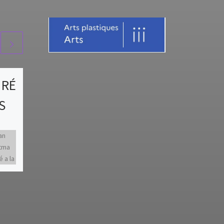
 RÉ
Protégé :
S
FORMATION /
Synthèse Bassin
an
SUD
atma
 a la
Il n’y a pas d’extrait, car
 des
cette publication est
protégée.