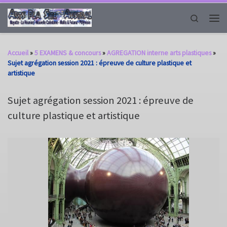
Passer au contenu
Search
Men
Accueil
»
5 EXAMENS & concours
»
AGREGATION interne arts plastiques
»
Sujet agrégation session 2021 : épreuve de culture plastique et
artistique
Sujet agrégation session 2021 : épreuve de
culture plastique et artistique