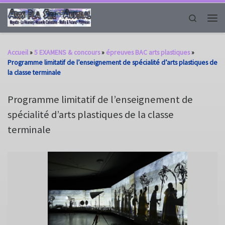
Passer au contenu
Search
Men
Accueil
»
5 EXAMENS & concours
»
épreuves BAC arts plastiques
»
Programme limitatif de l’enseignement de spécialité d’arts plastiques de
la classe terminale
Programme limitatif de l’enseignement de
spécialité d’arts plastiques de la classe
terminale