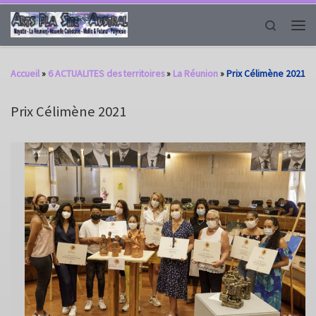
Passer au contenu
Search
Men
Accueil
»
6 ACTUALITES des territoires
»
La Réunion
»
Prix Célimène 2021
Prix Célimène 2021