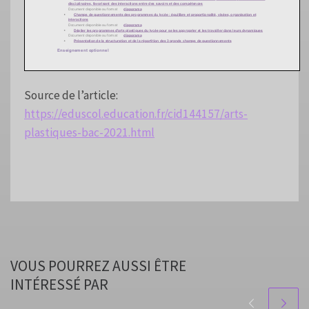
Source de l’article:
https://eduscol.education.fr/cid144157/arts-
plastiques-bac-2021.html
VOUS POURREZ AUSSI ÊTRE
INTÉRESSÉ PAR