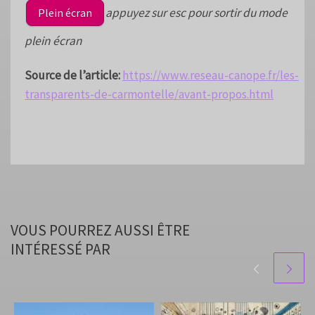
appuyez sur esc pour sortir du mode
Plein écran
plein écran
Source de l’article:
https://www.reseau-canope.fr/les-
transparents-de-carmontelle/avant-propos.html
VOUS POURREZ AUSSI ÊTRE
INTÉRESSÉ PAR