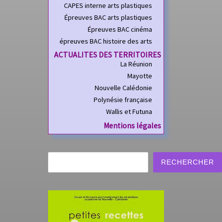
CAPES interne arts plastiques
l’école primaire
ts de
Épreuves BAC arts plastiques
rs de
Épreuves BAC cinéma
ue en
épreuves BAC histoire des arts
Voici un diaporama sur la
e
construction d’une
ACTUALITES DES TERRITOIRES
ssue
La Réunion
séquence pédagogique
en arts visuels réalisé par
Mayotte
Madame Véronique
Nouvelle Calédonie
Coignac dans le cadre de
Polynésie française
[…]
Wallis et Futuna
Mentions légales
Rechercher
RECHERCHER