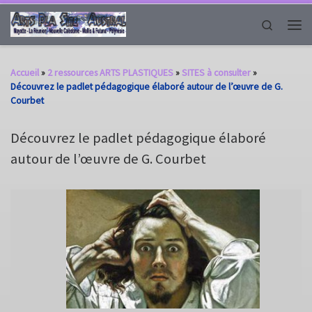
Passer au contenu
Search
Men
Accueil
»
2 ressources ARTS PLASTIQUES
»
SITES à consulter
»
Découvrez le padlet pédagogique élaboré autour de l’œuvre de G.
Courbet
Découvrez le padlet pédagogique élaboré
autour de l’œuvre de G. Courbet