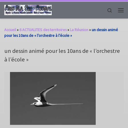
Passer au contenu
Search
Men
Accueil
»
6 ACTUALITES des territoires
»
La Réunion
»
un dessin animé
pour les 10ans de « l’orchestre à l’école »
un dessin animé pour les 10ans de « l’orchestre
à l’école »