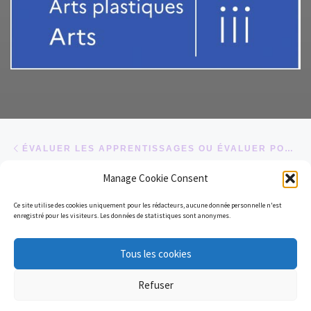
Parcourir les articles
Article précédent
ÉVALUER LES APPRENTISSAGES OU ÉVALUER POUR APPRENDRE ?
Manage Cookie Consent
RETOUR À LA LISTE DES
Ce site utilise des cookies uniquement pour les rédacteurs, aucune donnée personnelle n'est
Ar
enregistré pour les visiteurs. Les données de statistiques sont anonymes.
TABLEAU DE PROGRESSION EN TERMINALE CAV
Tous les cookies
© 2026
ArtsPlas-Site-Austral
– Tous droits réservés
Refuser
Propulsé par
WP
– Réalisé avec the
Thème Customizr