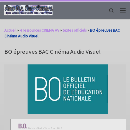
Passer au contenu
Search
Men
Accueil
»
4 ressources CINEMA AV
»
textes officiels
»
BO épreuves BAC
Cinéma Audio Visuel
BO épreuves BAC Cinéma Audio Visuel