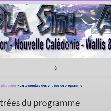
Search
plastiques
»
carte mentale des entrées du programme
ntrées du programme