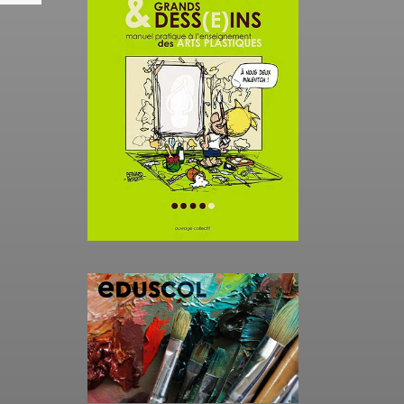
& 2
onnel
A l’occasion des nouveaux
programmes de lycée,
le des
des équipes
pédagogiques de
différentes académies
élaborent sous la houlette
de l’inspection générale
et des inspections […]