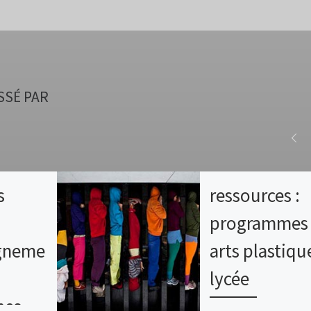
SSÉ PAR
s
ressources :
programmes
gneme
arts plastiqu
lycée
mes