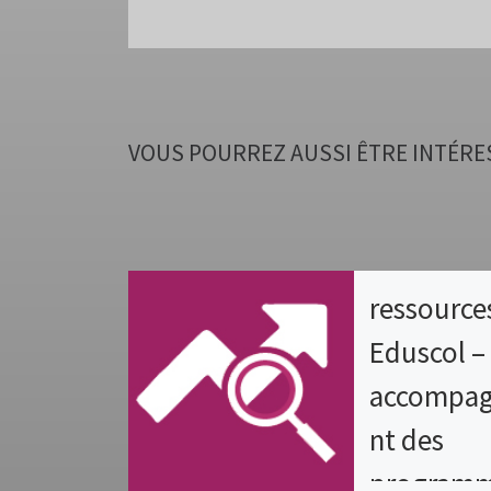
VOUS POURREZ AUSSI ÊTRE INTÉRE
ressource
Eduscol –
accompa
nt des
program