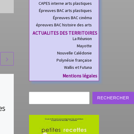
CAPES interne arts plastiques
Épreuves BAC arts plastiques
Épreuves BAC cinéma
épreuves BAC histoire des arts
ACTUALITES DES TERRITOIRES
La Réunion
Mayotte
Nouvelle Calédonie
Polynésie française
Wallis et Futuna
Mentions légales
documents
d’accompagne
Rechercher
RECHERCHER
es
ment des
programmes de
lycée – fiches 1