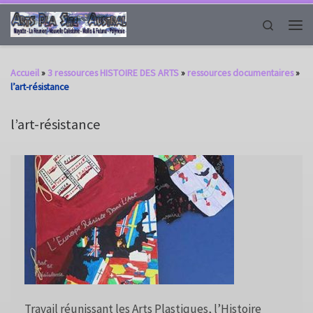
Passer au contenu
Search
Men
Accueil
»
3 ressources HISTOIRE DES ARTS
»
ressources documentaires
»
l’art-résistance
l’art-résistance
Travail réunissant les Arts Plastiques, l’Histoire