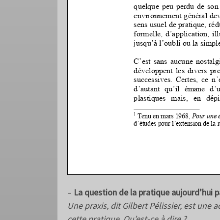
–
La question de la pratique aujourd’hui pa
Une praxis, dit Gilbert Pélissier, est une 
cette pratique. Qu’est-ce à dire ?