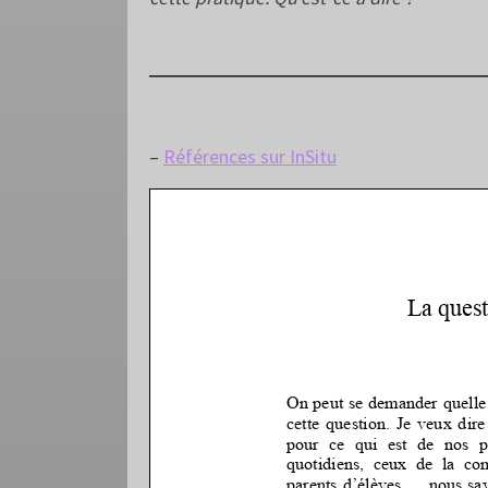
–
Références sur InSitu